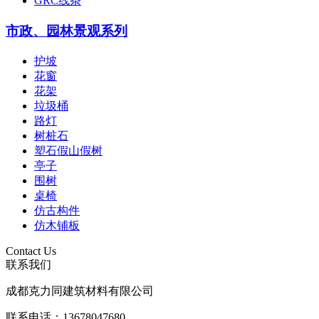
GRC线条
市政、园林景观系列
护坡
花窗
花架
垃圾桶
路灯
树桩石
塑石假山假树
亭子
围树
桌椅
仿古构件
仿木铺板
Contact Us
联系我们
成都克力同建筑材料有限公司
联系电话：
13678047680