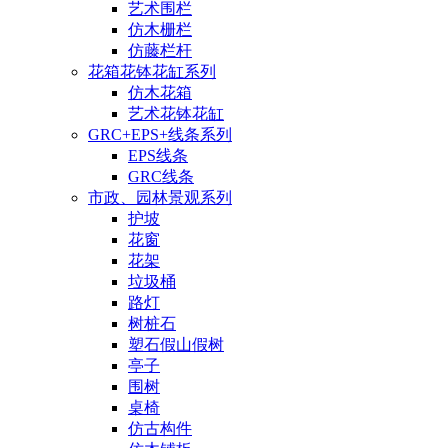
艺术围栏
仿木栅栏
仿藤栏杆
花箱花钵花缸系列
仿木花箱
艺术花钵花缸
GRC+EPS+线条系列
EPS线条
GRC线条
市政、园林景观系列
护坡
花窗
花架
垃圾桶
路灯
树桩石
塑石假山假树
亭子
围树
桌椅
仿古构件