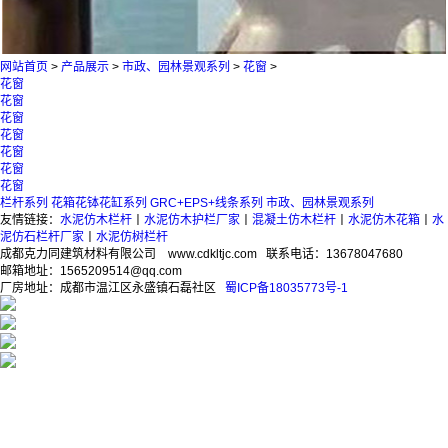
网站首页
>
产品展示
>
市政、园林景观系列
>
花窗
>
花窗
花窗
花窗
花窗
花窗
花窗
花窗
栏杆系列
花箱花钵花缸系列
GRC+EPS+线条系列
市政、园林景观系列
友情链接：
水泥仿木栏杆
丨
水泥仿木护栏厂家
丨
混凝土仿木栏杆
丨
水泥仿木花箱
丨
水
泥仿石栏杆厂家
丨
水泥仿树栏杆
成都克力同建筑材料有限公司 www.cdkltjc.com 联系电话：
13678047680
邮箱地址：1565209514@qq.com
厂房地址：成都市温江区永盛镇石磊社区
蜀ICP备18035773号-1